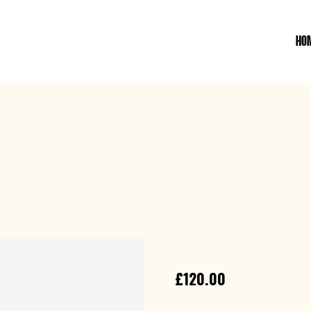
HO
ART MAGASINE
£
120.00