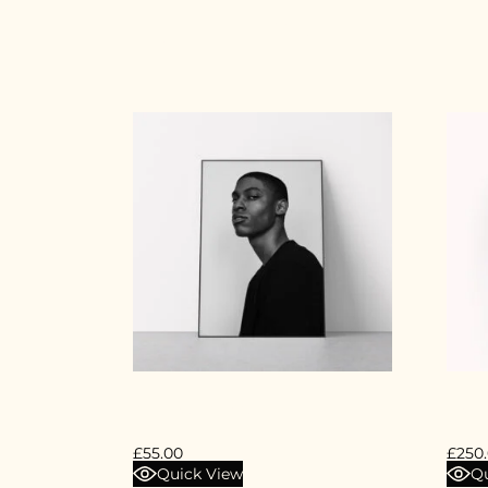
RELATED PRODUCTS
PHOTOGRAPHY PRINT
DIGIT
£
55.00
£
250
Quick View
Qu