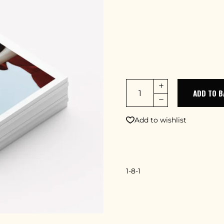
Lorem ipsum dolor sit amet,
tempor incidid uter labore
veniam, quis nostrud exercit
commodo consequat. Duis aut
esse cillum dolore
ADD TO B
Add to wishlist
SKU
1-8-1
CATEGORY
Design