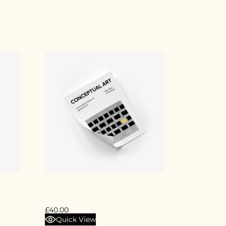
ART POSTER
£
40.00
Quick View