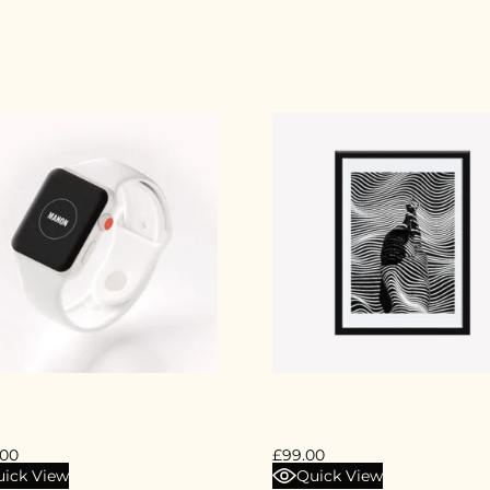
AL WATCH
FRAIMED PORTRAIT
.00
£
99.00
ick View
Quick View